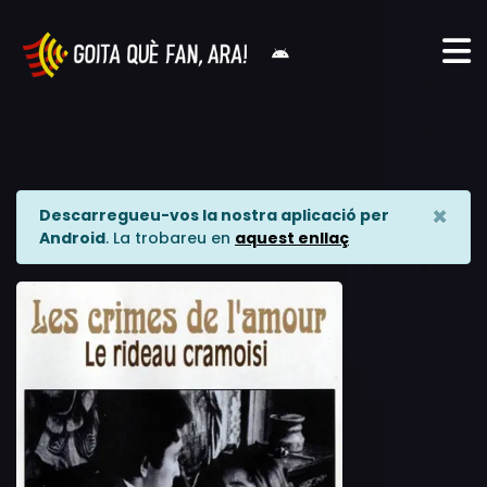
×
Descarregueu-vos la nostra aplicació per
Android
. La trobareu en
aquest enllaç