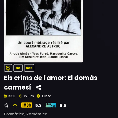
SC
DOB
Els crims de l'amor: El domàs
carmesí
Llista
1953
1h 31m
5.3
6.5
Dramàtica,
Romàntica