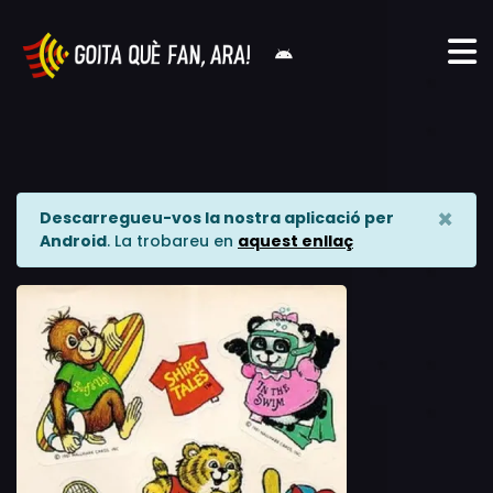
×
Descarregueu-vos la nostra aplicació per
Android
. La trobareu en
aquest enllaç