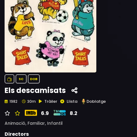
SC
DOB
Els descamisats
Tràiler
Llista
Doblatge
1982
30m
6.9
8.2
Animació,
Familiar,
Infantil
Directors