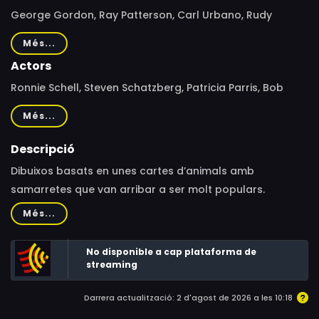
George Gordon, Ray Patterson, Carl Urbano, Rudy
Zamora, Bob Hathcock, Oscar Dufau, John Walker
Més...
Actors
Ronnie Schell, Steven Schatzberg, Patricia Parris, Bob
Ogle, Fred Travalena, Herb Vigran, Nancy Cartwright
Més...
Descripció
Dibuixos basats en unes cartes d’animals amb
samarretes que van arribar a ser molt populars.
Més...
No disponible a cap plataforma de
streaming
Darrera actualització: 2 d'agost de 2026 a les 10:18