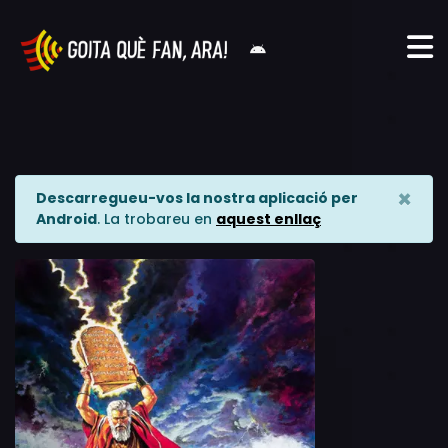
×
Descarregueu-vos la nostra aplicació per
Android
. La trobareu en
aquest enllaç