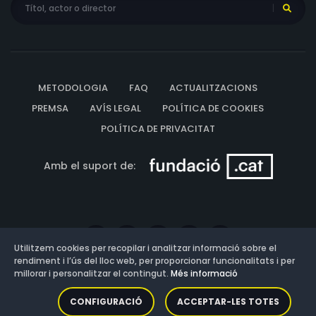
METODOLOGIA
FAQ
ACTUALITZACIONS
PREMSA
AVÍS LEGAL
POLÍTICA DE COOKIES
POLÍTICA DE PRIVACITAT
Amb el suport de:
Utilitzem cookies per recopilar i analitzar informació sobre el
rendiment i l’ús del lloc web, per proporcionar funcionalitats i per
millorar i personalitzar el contingut.
Més informació
Versió: 3.13.0.202607011342
CONFIGURACIÓ
ACCEPTAR-LES TOTES