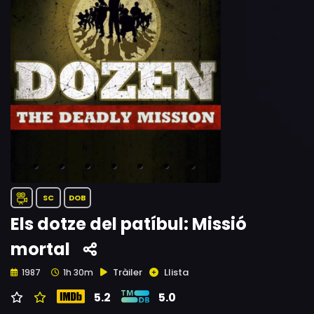
SC
DOB
Els dotze del patíbul: Missió
mortal
Tràiler
Llista
1987
1h 30m
5.2
5.0