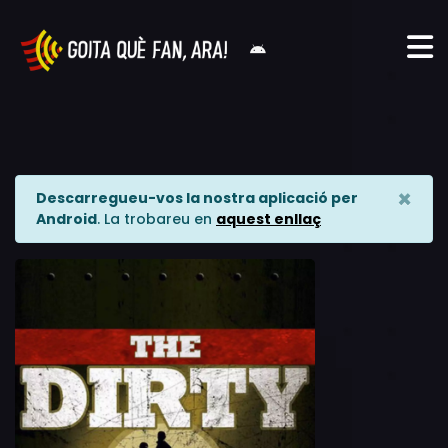
×
Descarregueu-vos la nostra aplicació per
Android
. La trobareu en
aquest enllaç