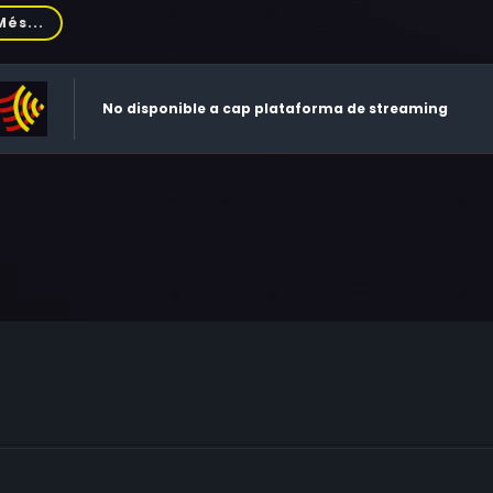
hard Jenkins, Kenn Michael, G. D. Spradlin, Rosanna Carter, T
Més...
caulay, Kate Bernsohn, Melody Kay, Dan Biggers
No disponible a cap plataforma de streaming