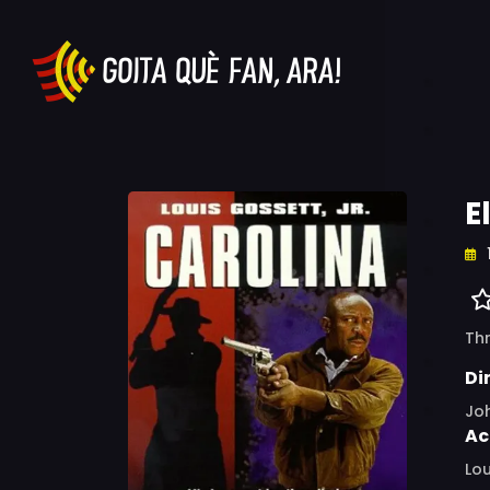
E
Thr
Di
Jo
Ac
Lou