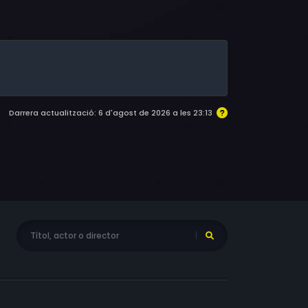
razana Beverley, Mary Nell Santacroce, Marc
Darrera actualització: 6 d'agost de 2026 a les 23:13