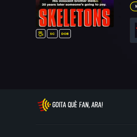
Ric
Ma
SC
DOB