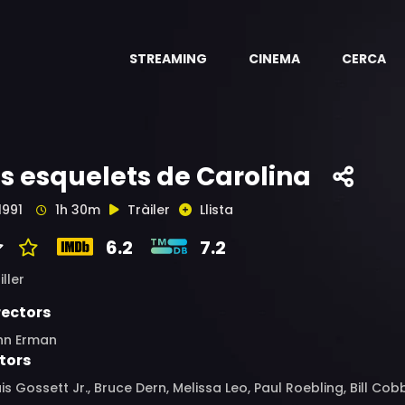
STREAMING
CINEMA
CERCA
ls esquelets de Carolina
1991
1h 30m
Tràiler
Llista
6.2
7.2
iller
rectors
hn Erman
tors
is Gossett Jr., Bruce Dern, Melissa Leo, Paul Roebling, Bill Co