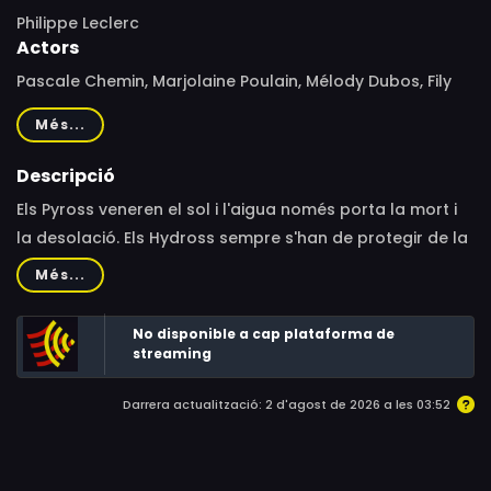
Philippe Leclerc
Actors
Pascale Chemin, Marjolaine Poulain, Mélody Dubos, Fily
Keita, Hélène Vauquois, Frédéric Cerdal, David Krüger,
Més...
Yann Le Madic, Gilbert Levy, Benjamin Pascal, Charles
Pestel, Philippe Sarrazin
Descripció
Els Pyross veneren el sol i l'aigua només porta la mort i
la desolació. Els Hydross sempre s'han de protegir de la
calor, que els petrifica. Tots dos pobles han estat en
Més...
guerra des de sempre fins al dia que Skän, un jove
guerrer Pyross que havia anat a una croada al llunyà
No disponible a cap plataforma de
desert, va fixar els seus ulls a Kallisto
streaming
Darrera actualització: 2 d'agost de 2026 a les 03:52