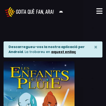
×
Descarregueu-vos la nostra aplicació per
Android
. La trobareu en
aquest enllaç