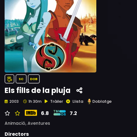
SC
DOB
Els fills de la pluja
Tràiler
Llista
Doblatge
2003
1h 30m
6.8
7.2
Animació,
Aventures
Directors