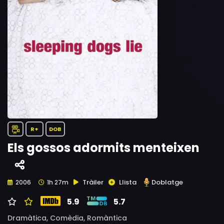
R+
DOB
Els gossos adormits menteixen
Tràiler
Llista
Doblatge
2006
1h 27m
5.9
5.7
Dramàtica,
Comèdia,
Romàntica