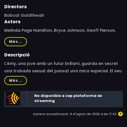
Directors
Bobcat Goldthwait
Actors
Melinda Page Hamilton, Bryce Johnson, Geoff Pierson,
Colby French, Jack Plotnick, Brian Posehn, Morgan
Més...
Murphy, Rebecca Avery, Heidi Miller, Ella Miller
Descripció
L'Amy, una jove amb un futur brillant, guarda en secret
una trobada sexual del passat una mica especial. El seu
promès li proposa que s'expliquin totes les intimitats
Més...
perquè la seva relació sigui totalment transparent.
L'Amy, després de molts dubtes, finalment li explica el
No disponible a cap plataforma de
seu secret, però aleshores tot se'n va en orris.
streaming
Darrera actualització: 9 d'agost de 2026 a les 11:42