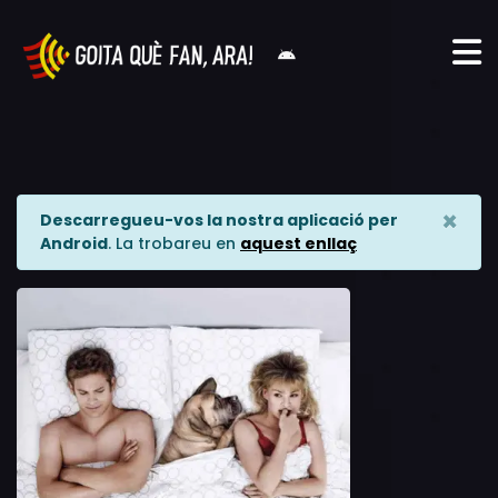
×
Descarregueu-vos la nostra aplicació per
Android
. La trobareu en
aquest enllaç