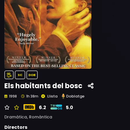
SC
DOB
Els habitants del bosc
Llista
Doblatge
1998
1h 38m
6.2
5.0
Dramàtica,
Romàntica
Directors