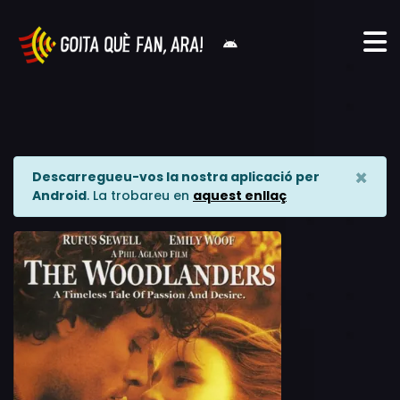
×
Descarregueu-vos la nostra aplicació per
Android
. La trobareu en
aquest enllaç