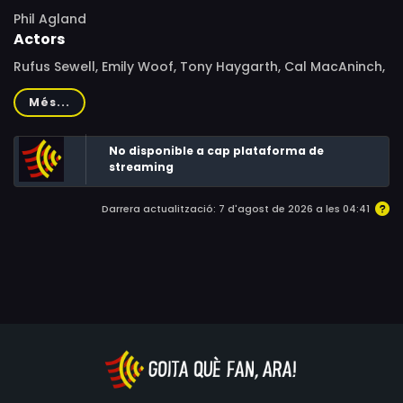
Phil Agland
Actors
Rufus Sewell, Emily Woof, Tony Haygarth, Cal MacAninch,
Jodhi May, Polly Walker, Vincent Franklin, Walter Sparrow,
Més...
Sheila Burrell, Caroline John, Amanda Ryan, Emily Joyce,
Michael Culkin, Geoffrey Beevers
No disponible a cap plataforma de
streaming
Darrera actualització: 7 d'agost de 2026 a les 04:41