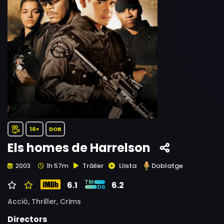
16+
DOB
Els homes de Harrelson
Tràiler
Llista
Doblatge
2003
1h 57m
6.1
6.2
Acció,
Thriller,
Crims
Directors