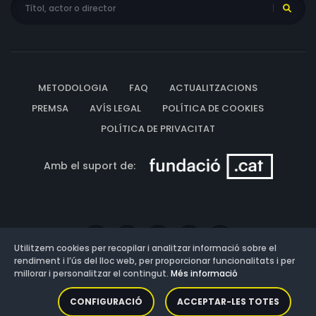
METODOLOGIA
FAQ
ACTUALITZACIONS
PREMSA
AVÍS LEGAL
POLÍTICA DE COOKIES
POLÍTICA DE PRIVACITAT
Amb el suport de:
Utilitzem cookies per recopilar i analitzar informació sobre el
rendiment i l’ús del lloc web, per proporcionar funcionalitats i per
millorar i personalitzar el contingut.
Més informació
Versió: 3.13.0.202607011342
CONFIGURACIÓ
ACCEPTAR-LES TOTES