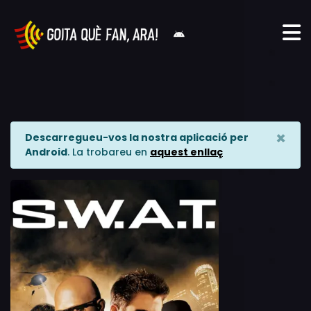
×
Descarregueu-vos la nostra aplicació per
Android
. La trobareu en
aquest enllaç