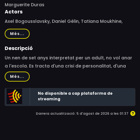
Marguerite Duras
Actors
Axel Bogousslavsky, Daniel Gélin, Tatiana Moukhine,
Martine Chevallier, André Dussollier, Pierre Arditi
Més...
Descripció
Un nen de set anys interpretat per un adult, no vol anar
a l'escola. Es tracta d'una crisi de personalitat, d'una
protesta contra la societat, d'un verí nihilista?
Més...
No disponible a cap plataforma de
streaming
Darrera actualització: 5 d'agost de 2026 a les 01:37