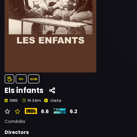
SC
SUB
Els infants
Llista
1985
1h 34m
6.6
6.2
Comèdia
Directors