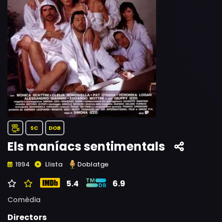
SC
DOB
Els maníacs sentimentals
Llista
Doblatge
1994
5.4
6.9
Comèdia
Directors