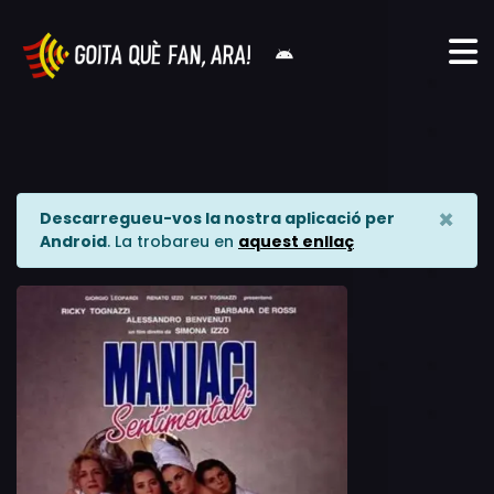
×
Descarregueu-vos la nostra aplicació per
Android
. La trobareu en
aquest enllaç