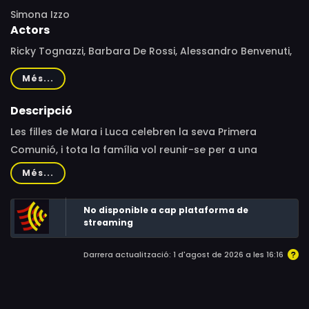
Simona Izzo
Actors
Ricky Tognazzi, Barbara De Rossi, Alessandro Benvenuti,
Monica Scattini, Alessandro Giannini, Clelia Rondinella,
Més...
Pat O'Hara, Veronica Logan, Stefano Benassi, Annamaria
Cofani, Giulia Cofani, Edoardo Mottini, Giuppy Izzo,
Descripció
Nazarena D'Arpino, Sergio Rossi, Germana Dominici
Les filles de Mara i Luca celebren la seva Primera
Comunió, i tota la família vol reunir-se per a una
celebració tan especial i sentida. Tot i això, aviat
Més...
sorgeixen les dificultats quan Mara s'assabenta que
Luca li és infidel i està pensant a abandonar-la.
No disponible a cap plataforma de
streaming
Darrera actualització: 1 d'agost de 2026 a les 16:16