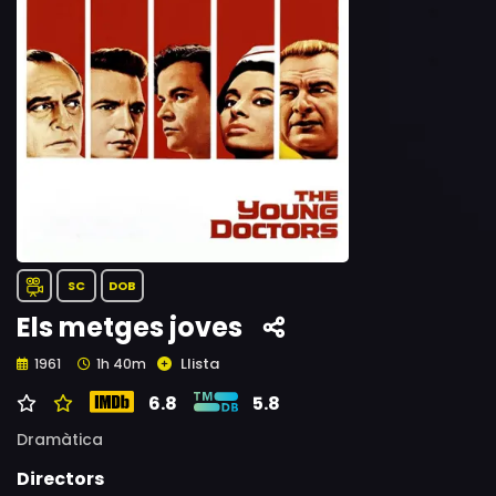
SC
DOB
Els metges joves
Llista
1961
1h 40m
6.8
5.8
Dramàtica
Directors