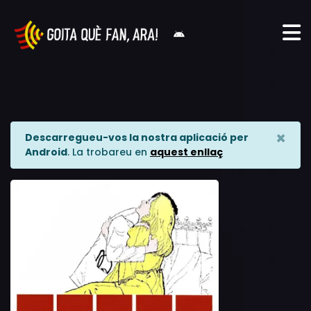
×
Descarregueu-vos la nostra aplicació per
Android
. La trobareu en
aquest enllaç