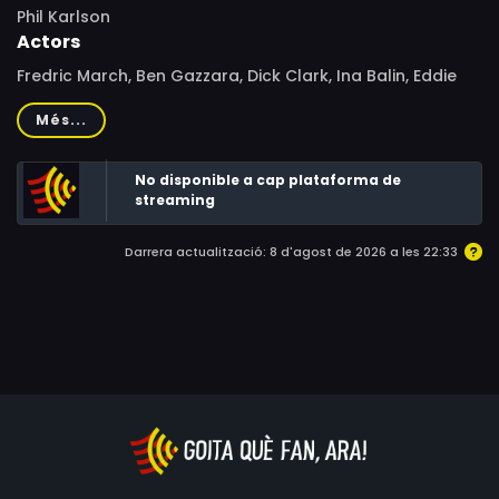
Phil Karlson
Actors
Fredric March, Ben Gazzara, Dick Clark, Ina Balin, Eddie
Albert, Phyllis Love, Edward Andrews, Aline MacMahon,
Més...
Arthur Hill, Rosemary Murphy, Barnard Hughes, Joseph
Bova, George Segal, Matt Crowley, Dolph Sweet, Ella
No disponible a cap plataforma de
Smith, Nora Helen Spens, Robert Dahdah, Ronald Reagan,
streaming
Dick Button
Darrera actualització: 8 d'agost de 2026 a les 22:33