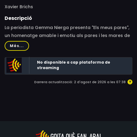
Xavier Brichs
Descripció
La periodista Gemma Nierga presenta "Els meus pares",
un homenatge amable i emotiu als pares i les mares de
la gent més coneguda del nostre país.
Més...
No disponible a cap plataforma de
streaming
Darrera actualització: 2 d'agost de 2026 a les 07:38