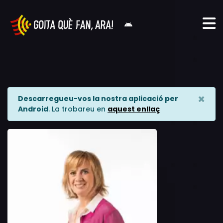
×
Descarregueu-vos la nostra aplicació per
Android
. La trobareu en
aquest enllaç