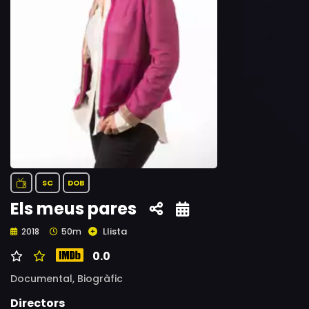
SC
DOB
Els meus pares
Llista
2018
50m
0.0
Documental,
Biogràfic
Directors