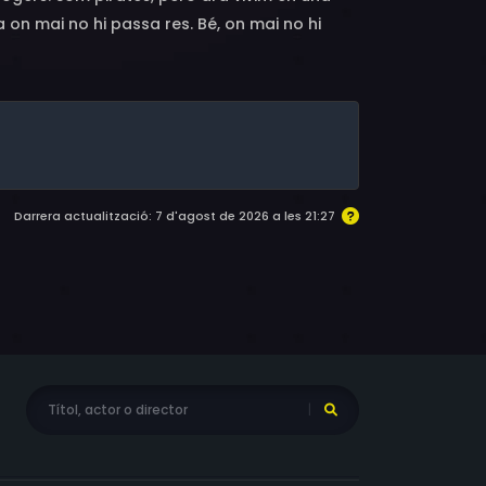
 on mai no hi passa res. Bé, on mai no hi
s pares i el meu avi, que viu en un galió al
 és que la senyora Delille no ens hi vol. Sort
t!
Darrera actualització: 7 d'agost de 2026 a les 21:27