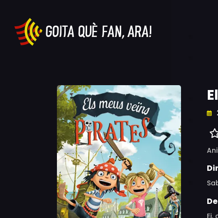
E
An
Di
Sab
De
Ei,