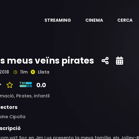
STREAMING
CINEMA
CERCA
ls meus veïns pirates
2018
11m
Llista
0.0
imació,
Pirates,
Infantil
rectors
ine Cipolla
scripció
 com va? Soc en Jim i us presento la meva família, els Jolley