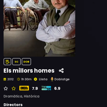
SC
DOB
Els millors homes
Llista
Doblatge
2012
1h 30m
7.9
6.9
Dramàtica,
Històrica
Directors