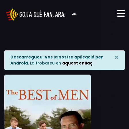
×
Descarregueu-vos la nostra aplicació per
Android
. La trobareu en
aquest enllaç