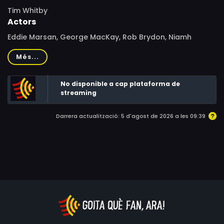
Tim Whitby
Actors
Eddie Marsan, George MacKay, Rob Brydon, Niamh
Cusack, Richard McCabe, Nicholas Jones, Tristan
Més...
Sturrock, Tracy-Ann Oberman
No disponible a cap plataforma de
streaming
Darrera actualització: 5 d'agost de 2026 a les 09:39