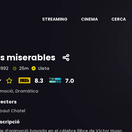
STREAMING
CINEMA
CERCA
ls miserables
1992
25m
Llista
8.3
7.0
imació,
Dramàtica
rectors
ibaut Chatel
scripció
ie d’animació basada en el cèlebre llibre de Víctor Hugo.