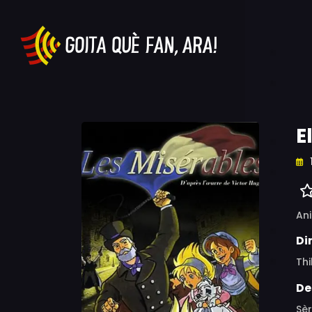
E
An
Di
Th
De
Sèr