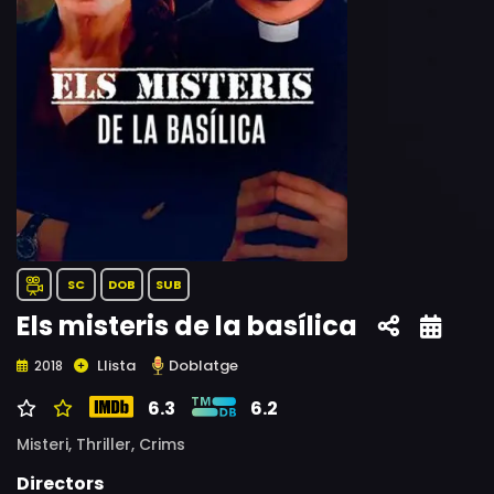
SC
DOB
SUB
Els misteris de la basílica
Llista
Doblatge
2018
6.3
6.2
Misteri,
Thriller,
Crims
Directors