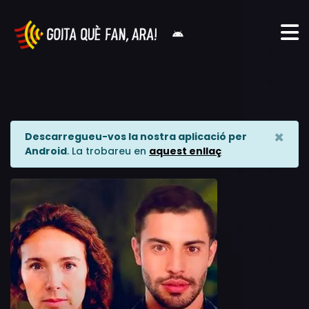
×
Descarregueu-vos la nostra aplicació per
Android
. La trobareu en
aquest enllaç