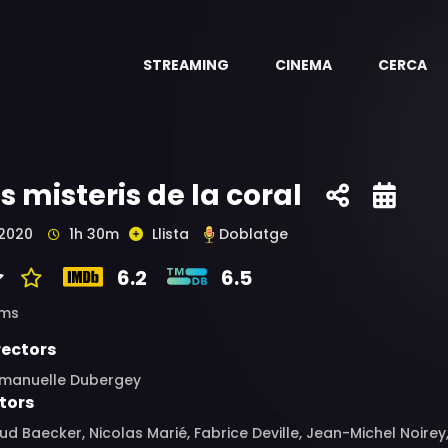
STREAMING
CINEMA
CERCA
ls misteris de la coral
2020
1h 30m
Llista
Doblatge
6.2
6.5
ims
rectors
manuelle Dubergey
tors
d Baecker, Nicolas Marié, Fabrice Deville, Jean-Michel Noirey