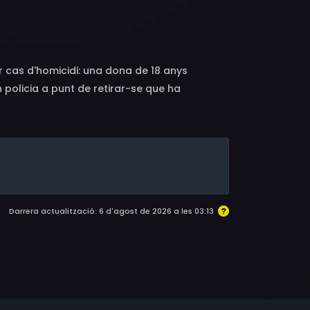
r cas d'homicidi: una dona de 18 anys
 policia a punt de retirar-se que ha
 seva filla Hélène, pianista d'una coral que
Darrera actualització: 6 d'agost de 2026 a les 03:13