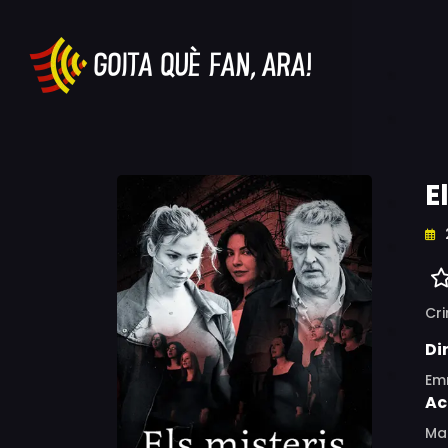
E
Cr
Di
Em
Ac
Mau