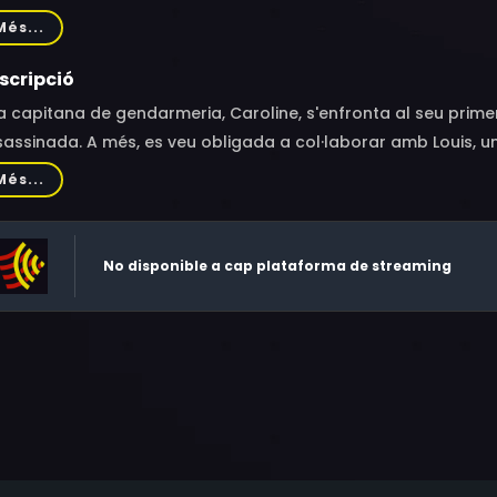
nézech, Fatima Adoum, Léopoldine Serre, Aurore Planas
Més...
scripció
 capitana de gendarmeria, Caroline, s'enfronta al seu prime
assinada. A més, es veu obligada a col·laborar amb Louis, un
anat un trasllat a la mateixa comissaria per apropar-se a la
Més...
aga molts secrets.
No disponible a cap plataforma de streaming