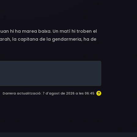
quan hi ha marea baixa. Un matí hi troben el
 Sarah, la capitana de la gendarmeria, ha de
a seva trobada remourà records comuns del
Darrera actualització: 7 d'agost de 2026 a les 06:45