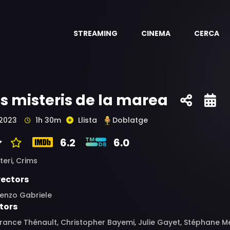
STREAMING
CINEMA
CERCA
ls misteris de la marea
2023
1h 30m
Llista
Doblatge
6.2
6.0
teri,
Crims
rectors
renzo Gabriele
tors
ance Thénault, Christopher Bayemi, Julie Gayet, Stéphane Me