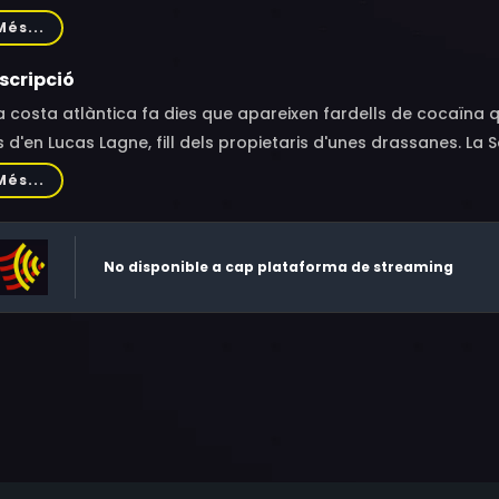
rière, Martin Mille, Olivier Charasson, David Van Severen
Més...
scripció
a costa atlàntica fa dies que apareixen fardells de cocaïna 
 d'en Lucas Lagne, fill dels propietaris d'unes drassanes. La
igir la investigació amb en Ben, de la brigada antidroga. L
Més...
ssat.
No disponible a cap plataforma de streaming