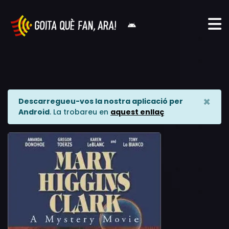
×
Descarregueu-vos la nostra aplicació per
Android
. La trobareu en
aquest enllaç