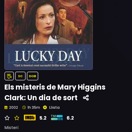
SC
DOB
Els misteris de Mary Higgins
Clark: Un dia de sort
Llista
2002
1h 35m
5.2
6.2
Misteri