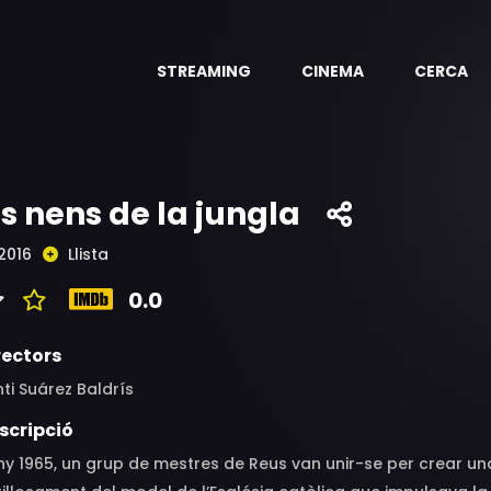
STREAMING
CINEMA
CERCA
ls nens de la jungla
2016
Llista
0.0
rectors
ti Suárez Baldrís
scripció
ny 1965, un grup de mestres de Reus van unir-se per crear un