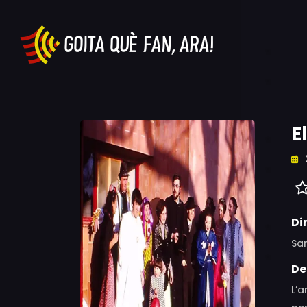
E
Di
San
De
L’a