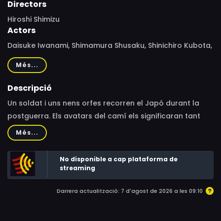
Directors
Hiroshi Shimizu
Actors
Daisuke Iwanami, Shimamura Shusaku, Shinichiro Kubota,
Yoshikatsu Chiba, Yotaka Iwamoto, Sadao Nakamura,
Més...
Kiyoshi Taira, Hiroyuki Mihara, Kiyoshi Kawanishi
Descripció
Un soldat i uns nens orfes recorren el Japó durant la
postguerra. Els avatars del camí els significaran tant
una aventura de supervivència com una lliçó cap a la
Més...
maduresa.
No disponible a cap plataforma de
streaming
Darrera actualització: 7 d'agost de 2026 a les 09:10