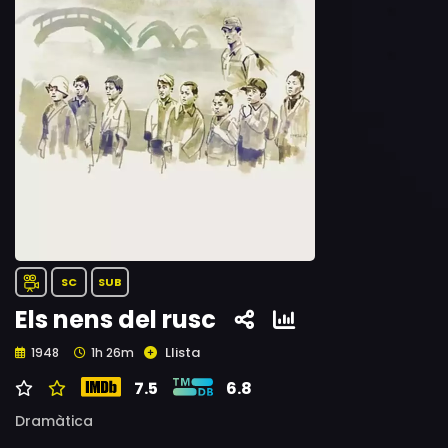
SC
SUB
Els nens del rusc
Llista
1948
1h 26m
7.5
6.8
Dramàtica