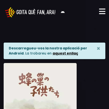
×
Descarregueu-vos la nostra aplicació per
Android
. La trobareu en
aquest enllaç