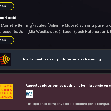
rma, Eddie Hassell, Zosia Mamet, Joaquín Garrido, Rebecca Law
Més...
ielberg, James MacDonald, Margo Victor, Stuart Blumberg, D
scripció
 (Annette Benning) i Jules (Julianne Moore) són una parella d
lescents: Joni (Mia Wasikowska) i Laser (Josh Hutcherson), tots
 obsessiona els dos nois és conèixer el seu pare biològic (Mar
Més...
ecideixen que formi part de les seves vides, encara que nat
es. Però aquest no serà l'únic problema.
No disponible a cap plataforma de streaming
Aquestes plataformes podrien oferir la versió en c
Participa en la campanya de Plataforma per la Llengua.