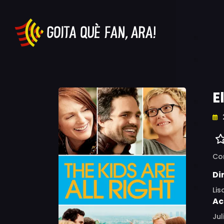
E
Co
Di
Li
Ac
Jul