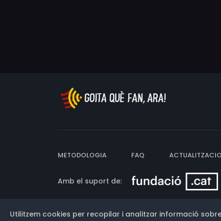
METODOLOGIA
FAQ
ACTUALITZACI
Amb el suport de:
Utilitzem cookies per recopilar i analitzar informació sobre
Versió: 3.13.0.202607011342