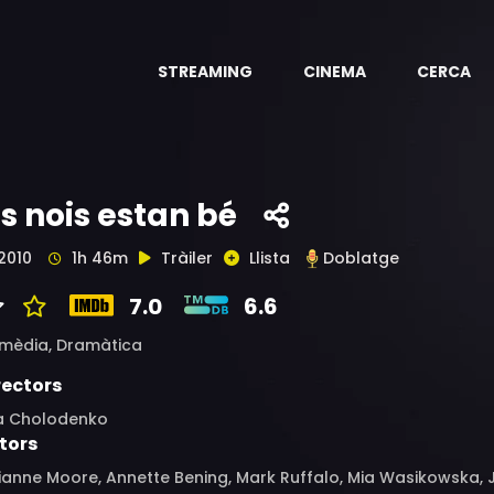
STREAMING
CINEMA
CERCA
ls nois estan bé
2010
1h 46m
Tràiler
Llista
Doblatge
7.0
6.6
mèdia,
Dramàtica
rectors
sa Cholodenko
tors
ianne Moore, Annette Bening, Mark Ruffalo, Mia Wasikowska,