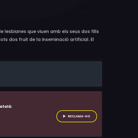
rence Levy, Lisa Eisner, Eric Eisner, Sasha
iego Calderón, Amy Grabow, Nino Nava
e lesbianes que viuen amb els seus dos fills
 dos fruit de la inseminació artificial. El
k Ruffalo). Per un caprici del destí el troben
uralment ensopegaran amb l'oposició de les
atalà:
RECLAMA-HO