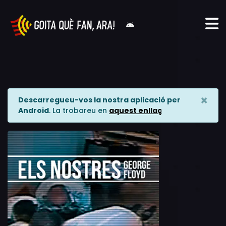
×
Descarregueu-vos la nostra aplicació per
Android
. La trobareu en
aquest enllaç