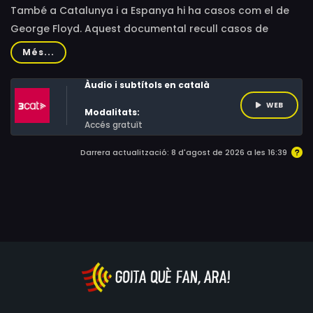
També a Catalunya i a Espanya hi ha casos com el de
George Floyd. Aquest documental recull casos de
persones immigrants o racialitzades que han mort en
Més...
detencions, a comissaria o en CIEs, sense que s'hagi
investigat ni sancionat ningú.
Àudio i subtítols en català
WEB
Modalitats:
Accés gratuït
Darrera actualització: 8 d'agost de 2026 a les 16:39