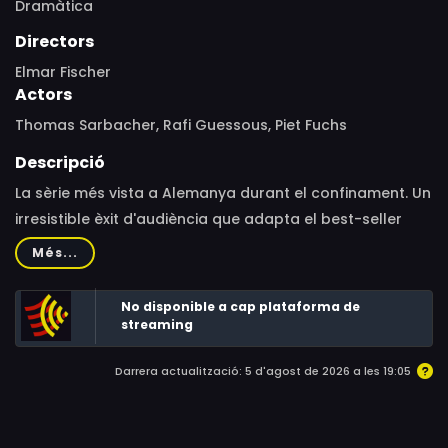
Dramàtica
Directors
Elmar Fischer
Actors
Thomas Sarbacher, Rafi Guessous, Piet Fuchs
Descripció
La sèrie més vista a Alemanya durant el confinament. Un
irresistible èxit d'audiència que adapta el best-seller
homònim de Peter Prange i relata la història de la
Més...
família Wolf en la postguerra alemanya, en els anys 40 i
50.Alemanya, 20 de juny de 1948. A Altena, una petita
No disponible a cap plataforma de
ciutat alemanya, s'estan formant llargues cues davant
streaming
del banc local, igual que a la resta del país. Avui, amb la
Darrera actualització: 5 d'agost de 2026 a les 19:05
introducció de la nova moneda, tots els ciutadans, ja
siguin rics o pobres, vells o joves, membres de la
resistència o antics nazis, tenen l'oportunitat de