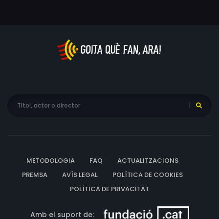
començar de zero. Qui es presenti en el punt d'intercanvi
rebrà en mà 40 marcs recentment impresos, i podrà
decidir per si mateix què fer amb ells. Aquesta és la
història de la família Wolf, els seus somnis, les seves
vides i els seus destins. Deixen enrere una guerra cruel
per a viure en l'anomenat miracle econòmic alemany
dels anys 40 i 50.
METODOLOGIA
FAQ
ACTUALITZACIONS
PREMSA
AVÍS LEGAL
POLÍTICA DE COOKIES
POLÍTICA DE PRIVACITAT
Amb el suport de: