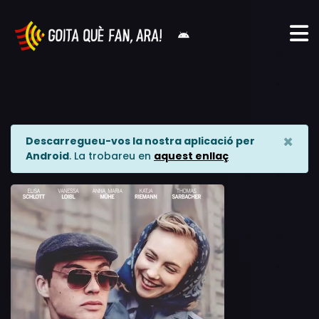
×
Descarregueu-vos la nostra aplicació per
Android
. La trobareu en
aquest enllaç