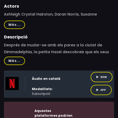
Actors
Ashleigh Crystal Hairston, Daran Norris, Susanne
Blakeslee
Més...
Descripció
Després de mudar-se amb els pares a la ciutat de
Dimmadelphia, la petita Hazel descobreix que els seus
veïns són en realitat un parell de padrins màgics.
Més...
WEB
Àudio en català
Modalitats:
APP
Subscripció
Aquestes
plataformes podrien