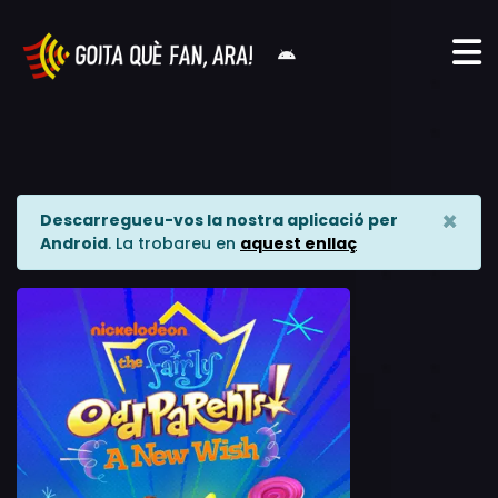
×
Descarregueu-vos la nostra aplicació per
Android
. La trobareu en
aquest enllaç