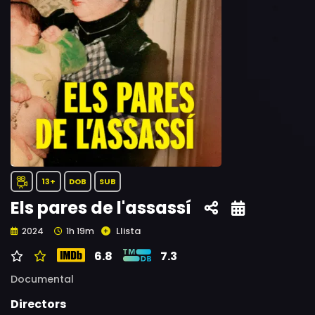
13+
DOB
SUB
Els pares de l'assassí
Llista
2024
1h 19m
6.8
7.3
Documental
Directors