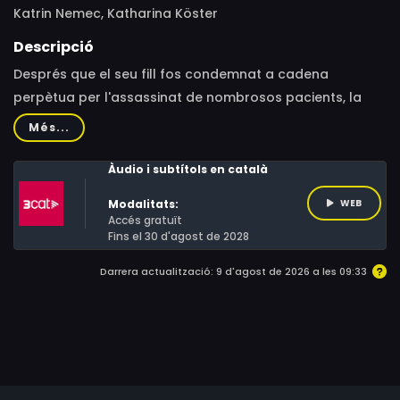
Katrin Nemec, Katharina Köster
Descripció
Després que el seu fill fos condemnat a cadena
perpètua per l'assassinat de nombrosos pacients, la
vida de l'Ulla i el Didi Högel canvia per sempre. Aquest
Més...
documental retrata amb cruesa el seu dia a dia: la lluita
per acceptar una veritat amarga i el dilema de com
Àudio i subtítols en català
seguir estimant un fill que ha comès delictes atroços.
Modalitats:
WEB
Una mirada colpidora sobre els límits de la paternitat.
Accés gratuït
Fins el 30 d'agost de 2028
Darrera actualització: 9 d'agost de 2026 a les 09:33