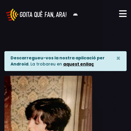
×
Descarregueu-vos la nostra aplicació per
Android
. La trobareu en
aquest enllaç