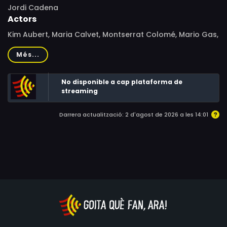
Jordi Cadena
Actors
Kim Aubert, Maria Calvet, Montserrat Colomé, Mario Gas,
Antonio Gasset, Susana Gómez, Oscar Jarque, Maria
Més...
Manau, Kiku Mena, Miquel Nogueras, Ferran Perales,
Xesco Pintó, María Reniu, Frederic Roda, Nuri Santaló,
No disponible a cap plataforma de
Lourdes Segalés, Eduard Serra
streaming
Darrera actualització: 2 d'agost de 2026 a les 14:01