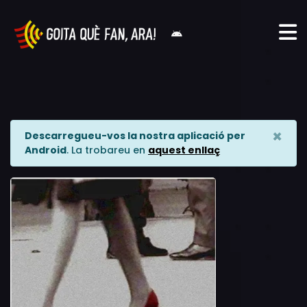
×
Descarregueu-vos la nostra aplicació per
Android
. La trobareu en
aquest enllaç