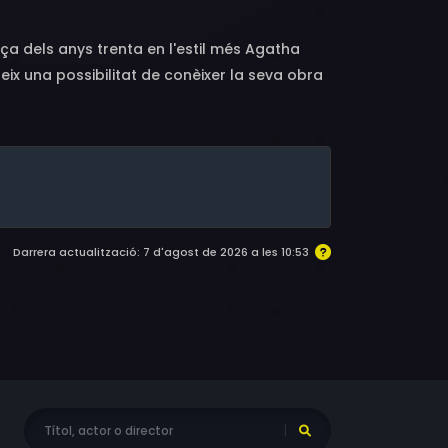
ça dels anys trenta en l'estil més Agatha
eix una possibilitat de conèixer la seva obra
es seves històries i cada temporada en una
Darrera actualització: 7 d'agost de 2026 a les 10:53