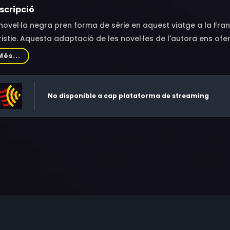
scripció
novel·la negra pren forma de sèrie en aquest viatge a la Fran
istie. Aquesta adaptació de les novel·les de l'autora ens ofer
una manera totalment nova, basant cada capítol en una de l
Més...
cada diferent.
No disponible a cap plataforma de streaming