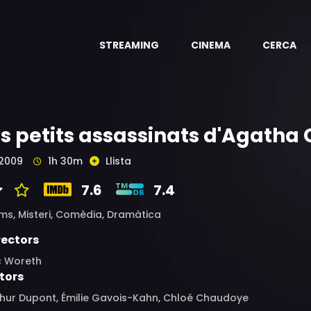
STREAMING
CINEMA
CERCA
ls petits assassinats d'Agatha 
2009
1h 30m
Llista
7.6
7.4
ims,
Misteri,
Comèdia,
Dramàtica
rectors
c Woreth
tors
thur Dupont, Émilie Gavois-Kahn, Chloé Chaudoye