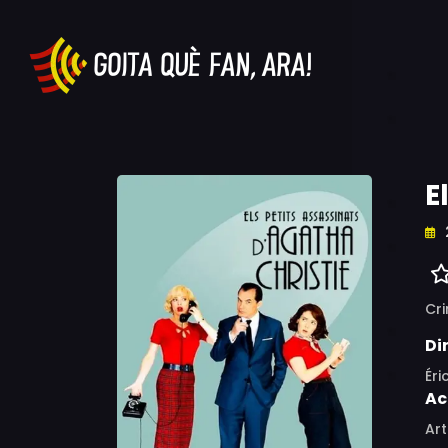
E
Cr
Di
Éri
Ac
Ar