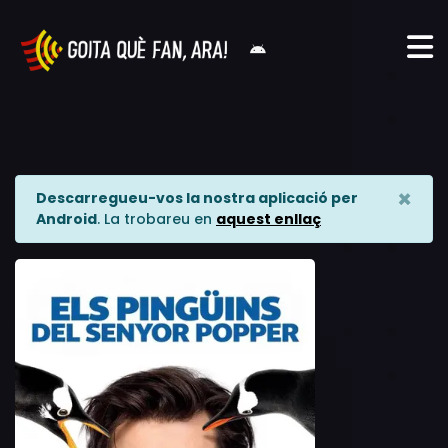
×
Descarregueu-vos la nostra aplicació per
Android
. La trobareu en
aquest enllaç