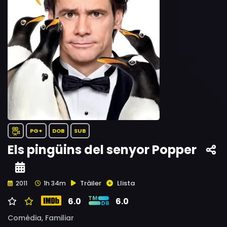
PG+
DOB
SUB
Els pingüins del senyor Popper
Tràiler
Llista
2011
1h 34m
6.0
6.0
Comèdia,
Familiar