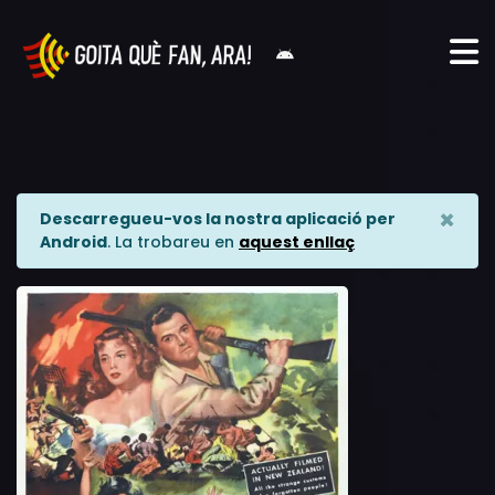
×
Descarregueu-vos la nostra aplicació per
Android
. La trobareu en
aquest enllaç