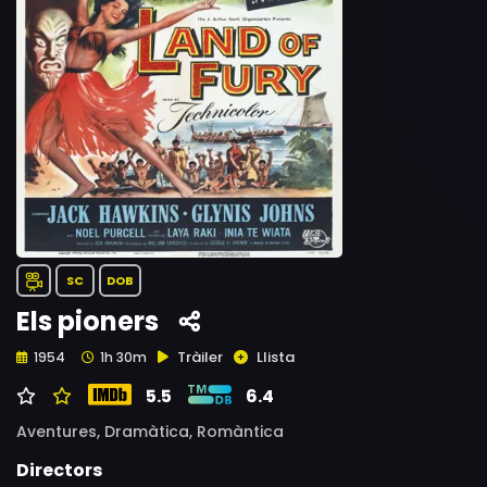
SC
DOB
Els pioners
Tràiler
Llista
1954
1h 30m
5.5
6.4
Aventures,
Dramàtica,
Romàntica
Directors