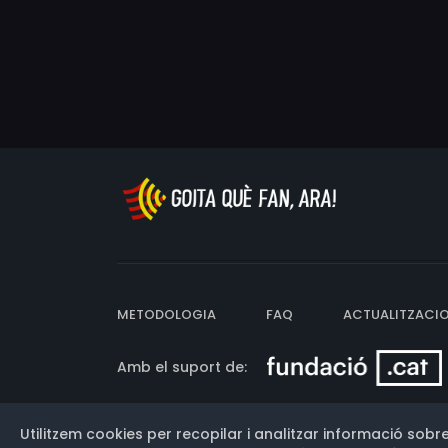
METODOLOGIA
FAQ
ACTUALITZACI
Amb el suport de:
Utilitzem cookies per recopilar i analitzar informació sobre
Versió: 3.13.0.202607011342