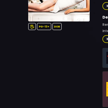
McK
Ray
Ja
De
Tim
Re
PG-13+
DOB
Jo
int