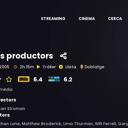
STREAMING
CINEMA
CERCA
ls productors
2005
2h 15m
Tràiler
Llista
Doblatge
6.4
6.2
mèdia
rectors
san Stroman
tors
han Lane, Matthew Broderick, Uma Thurman, Will Ferrell, Gary 