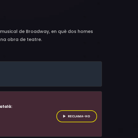
 Bryn Dowling, Meg Gillentine, Kevin Ligon,
ter Bartlett, Jim Borstelmann, Kathy Fitzgerald,
n, Fred Applegate, Jerry Richardson,
el Brooks, Dan Bittner, Ronn Carroll, Nancy
a musical de Broadway, en què dos homes
una obra de teatre.
atalà:
RECLAMA-HO