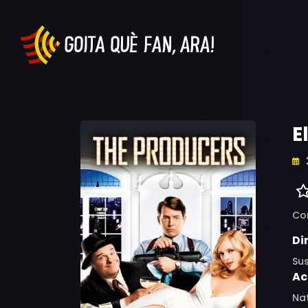
E
Co
Di
Su
Ac
Nat