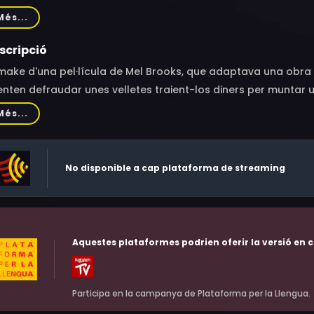
ean, David Huddleston, Debra Monk, Andrea Martin, Jon Lovitz,
Més...
 Wills, Marilyn Sokol, Brad Oscar, Tory Ross, Brent Barrett, Pe
i Rodriguez, Jason Antoon, Jonathan Freeman, John Barrowma
scripció
othy Shew, Danny Mastrogiorgio, Richard Kind, James Biberi, M
make d'una pel·lícula de Mel Brooks, que adaptava una obr
hnston, Francesca Harper, Roland Rusinek, Dana Lorge
enten defraudar unes velletes traient-los diners per muntar 
Més...
No disponible a cap plataforma de streaming
Aquestes plataformes podrien oferir la versió en c
Participa en la campanya de Plataforma per la Llengua.