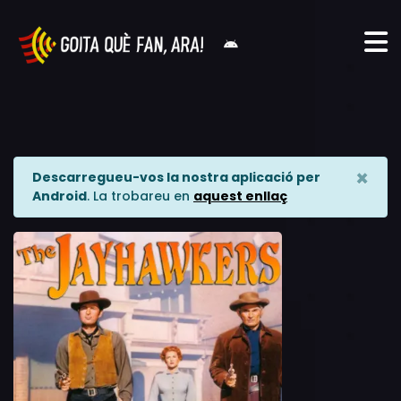
×
Descarregueu-vos la nostra aplicació per
Android
. La trobareu en
aquest enllaç