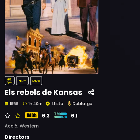
NR+
DOB
Els rebels de Kansas
Llista
Doblatge
1959
1h 40m
6.3
6.1
Acció,
Western
Directors