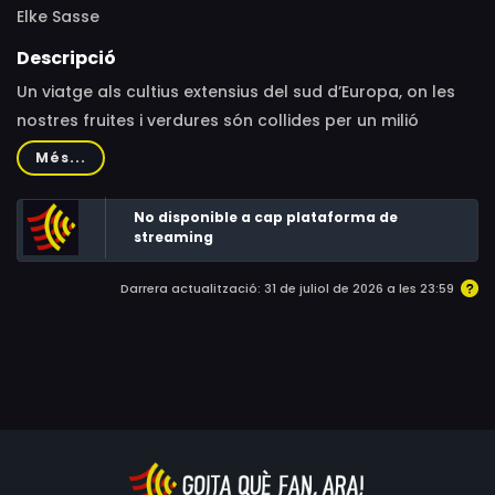
Elke Sasse
Descripció
Un viatge als cultius extensius del sud d’Europa, on les
nostres fruites i verdures són collides per un milió
d’immigrants, la majoria africans, que viatgen d’un camp
Més...
a un altre. La majoria treballa de manera irregular,
sense drets, i l’explotació és més la regla que l’excepció.
No disponible a cap plataforma de
streaming
Darrera actualització: 31 de juliol de 2026 a les 23:59