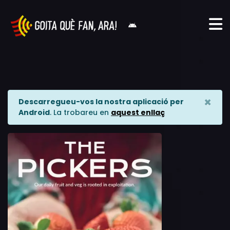
×
Descarregueu-vos la nostra aplicació per
Android
. La trobareu en
aquest enllaç