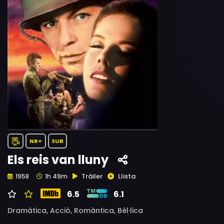
NR+
SUB
Els reis van lluny
Tràiler
Llista
1958
1h 49m
6.5
6.1
Dramàtica,
Acció,
Romàntica,
Bèl·lica