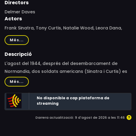
Directors
Delmer Daves
Actors
Frank Sinatra, Tony Curtis, Natalie Wood, Leora Dana,
Karl Swenson, Ann Codee, Eddie Ryder, Jacques Berthe,
Més...
Pete Candoli, Cyril Delevanti, Richie Kamuca, Mel Lewis,
Red Norvo, Mark Tapscott
Descripció
L'agost del 1944, després del desembarcament de
Normandia, dos soldats americans (Sinatra i Curtis) es
disputen l'amor d'una jove mestissa (Natalie Wood), que
Més...
no és exactament el que sembla.
No disponible a cap plataforma de
streaming
Darrera actualització: 9 d'agost de 2026 a les 11:46