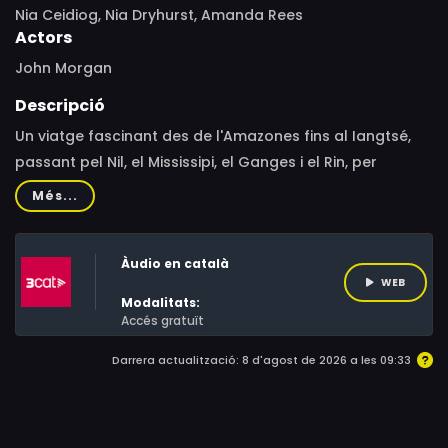
Nia Ceidiog, Nia Dryhurst, Amanda Rees
Actors
John Morgan
Descripció
Un viatge fascinant des de l'Amazones fins al Iangtsé,
passant pel Nil, el Mississipi, el Ganges i el Rin, per
descobrir com les cultures i les vides de milions de
Més...
persones estan modelades per les magnífiques aigües
que les envolten.
Àudio en català
WEB
Modalitats:
Accés gratuït
Darrera actualització: 8 d'agost de 2026 a les 09:33