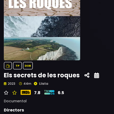
TP
DOB
Els secrets de les roques
Llista
2023
44m
7.8
6.5
Documental
Directors