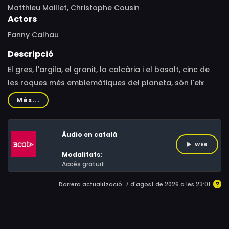
Matthieu Maillet, Christophe Cousin
Actors
Fanny Calhau
Descripció
El gres, l'argila, el granit, la calcària i el basalt, cinc de
les roques més emblemàtiques del planeta, són l'eix
conductor d'aquesta sèrie documental que explora els
Més...
vincles i les relacions entre el món mineral i els éssers
vivents.
Àudio en català
WEB
Modalitats:
Accés gratuït
Darrera actualització: 7 d'agost de 2026 a les 23:01