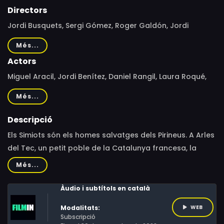
Directors
Jordi Busquets, Sergi Gómez, Roger Galdón, Jordi
Busquets Albalate
Més...
Actors
Miguel Aracil, Jordi Benítez, Daniel Rangil, Laura Roqué,
Joan Pere Vergès
Més...
Descripció
Els Simiots són els homes salvatges dels Pirineus. A Arles
del Tec, un petit poble de la Catalunya francesa, la
llegenda fa més de mil anys que està viva. També hi ha
Més...
qui creu que els Simiots no són només un mite; fins i tot
hi ha qui els ha vist i ha tingut contacte amb ells.Com
Àudio i subtítols en català
s’origina una llegenda com la dels Simiots? Com arriba
Modalitats:
WEB
fins als nostres dies? Podrien haver existit o continuar
Subscripció