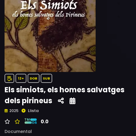
12+
DOB
SUB
Els simiots, els homes salvatges
dels pirineus
Llista
2025
0.0
Documental