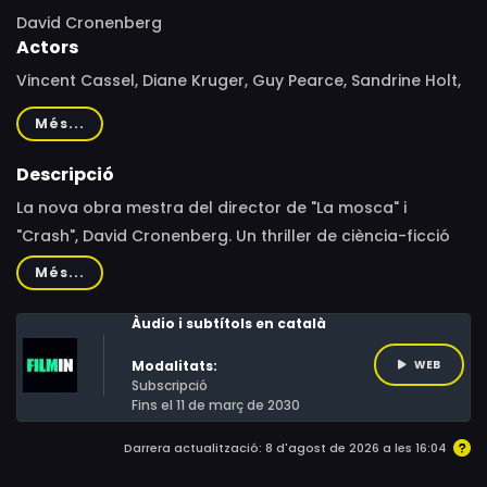
David Cronenberg
Actors
Vincent Cassel, Diane Kruger, Guy Pearce, Sandrine Holt,
Elizabeth Saunders, Ingvar Eggert Sigurdsson, Jennifer
Més...
Dale, Eric Weinthal, Jeff Yung, Ingvar E. Sigurðsson,
Vieslav Krystyan, Matt Willis, Steve Switzman, Victoria
Descripció
Fodor, Jill Niedoba
La nova obra mestra del director de "La mosca" i
"Crash", David Cronenberg. Un thriller de ciència-ficció
amb Vincent Cassel i Diane Kruger, escollit per Variety
Més...
com la segona millor pel·lícula de gènere de l’any.Karsh,
de 50 anys, és un important home de negocis.
Àudio i subtítols en català
Inconsolable des de la mort de la seva esposa, inventa
Modalitats:
WEB
GraveTech, una tecnologia revolucionària i
Subscripció
controvertida que permet als vius vigilar els seus éssers
Fins el 11 de març de 2030
estimats difunts dins les seves mortalles. Una nit,
Darrera actualització: 8 d'agost de 2026 a les 16:04
diverses tombes —inclosa la de l’esposa de Karsh— són