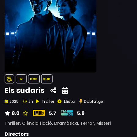
16+
DOB
SUB
Els sudaris
Tràiler
Llista
Doblatge
2025
2h
8.0
5.7
5.8
Thriller,
Ciència ficció,
Dramàtica,
Terror,
Misteri
Directors