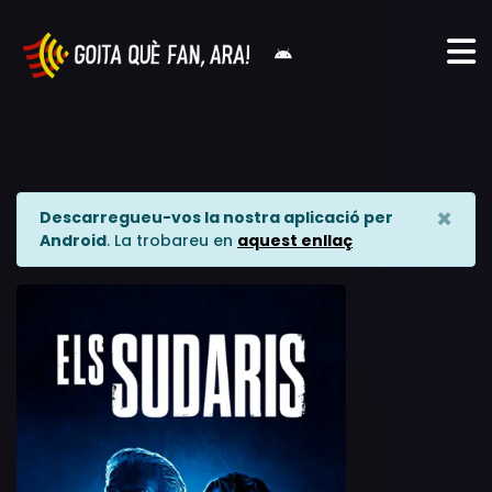
×
Descarregueu-vos la nostra aplicació per
Android
. La trobareu en
aquest enllaç