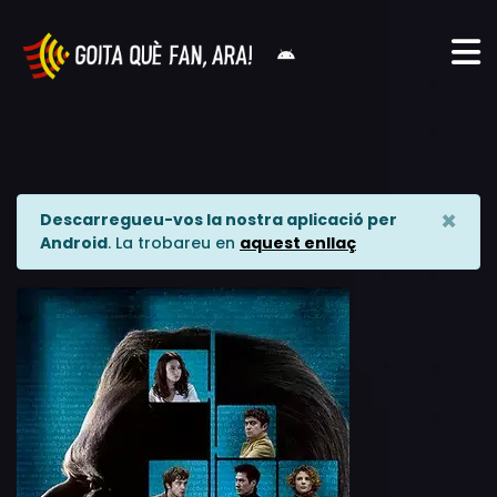
×
Descarregueu-vos la nostra aplicació per
Android
. La trobareu en
aquest enllaç