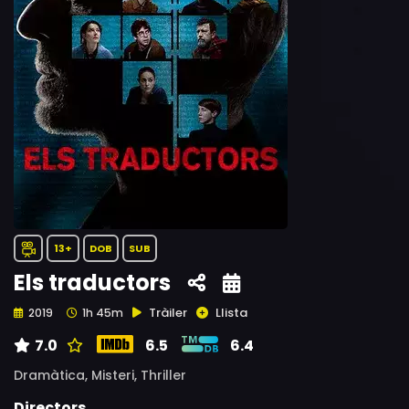
13+
DOB
SUB
Els traductors
Tràiler
Llista
2019
1h 45m
7.0
6.5
6.4
Dramàtica,
Misteri,
Thriller
Directors