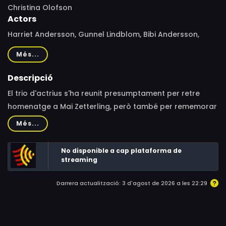
Christina Olofson
Actors
Harriet Andersson, Gunnel Lindblom, Bibi Andersson,
Melinda Kinnaman, Sven Wollter, Mona Sahlin
Més...
Descripció
El trio d'actrius s'ha reunit presumptament per retre
homenatge a Mai Zetterling, però també per rememorar
les seves carreres i les figures il·lustres amb què han
Més...
treballat, entre elles Ingmar Bergman.
No disponible a cap plataforma de
streaming
Darrera actualització: 3 d'agost de 2026 a les 22:29