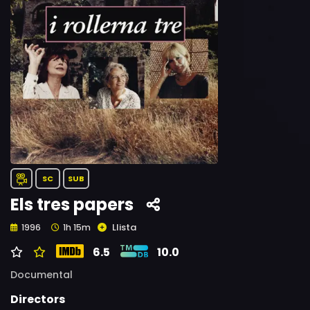
SC
SUB
Els tres papers
Llista
1996
1h 15m
6.5
10.0
Documental
Directors