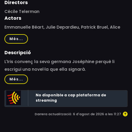
Directors
Cécile Telerman
Actors
Emmanuelle Béart, Julie Depardieu, Patrick Bruel, Alice
Isaaz, Jacques Weber, Karole Rocher, Édith Scob, Samuel
Més...
Le Bihan, Quim Gutiérrez, Alexandra Gentil, Alysson
Paradis, Ariel Wizman
Descripció
L'Iris convenç la seva germana Joséphine perquè li
escrigui una novel·la que ella signarà.
Més...
No disponible a cap plataforma de
streaming
Darrera actualització: 6 d'agost de 2026 a les 11:27