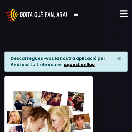
×
Descarregueu-vos la nostra aplicació per
Android
. La trobareu en
aquest enllaç