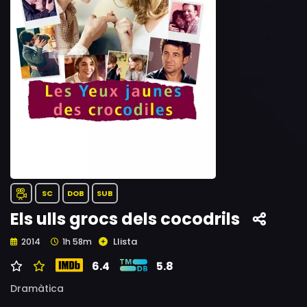
SC
DOB
SUB
Els ulls grocs dels cocodrils
Llista
2014
1h 58m
6.4
5.8
Dramàtica