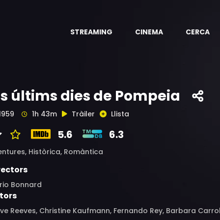
STREAMING
CINEMA
CERCA
ls últims dies de Pompeia
1959
1h 43m
Tràiler
Llista
5.6
6.3
entures,
Històrica,
Romàntica
rectors
rio Bonnard
tors
eve Reeves, Christine Kaufmann, Fernando Rey, Barbara Carr