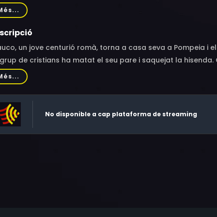
llermo Marín, Carlo Tamberlani, Mino Doro, María Silva, Jesús
Més...
riatúa, Ángel Aranda, Mario Morales, Ángel Ortiz, Lola Torres,
dro Fenollar, Hank Bergman
scripció
uco, un jove centurió romà, torna a casa seva a Pompeia i el
grup de cristians ha matat el seu pare i saquejat la hisenda
justícia i coneix la seva filla, la bella Elena.
Més...
No disponible a cap plataforma de streaming