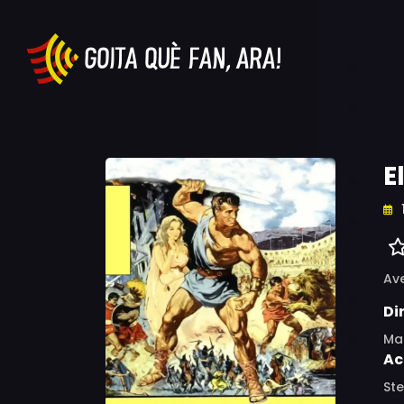
E
Av
Di
Ma
Ac
St