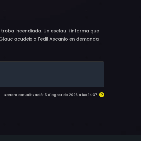
 Puente, Vicky Lagos, Ignazio Dolce, Mario
 Tony Richards, Antonio Casas, Ignaz Cole,
 troba incendiada. Un esclau li informa que
. Glauc acudeix a l'edil Ascanio en demanda
Darrera actualització: 5 d'agost de 2026 a les 14:37