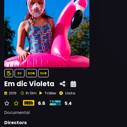
SC
DOB
SUB
Em dic Violeta
Tràiler
Llista
2019
1h 13m
6.6
5.4
Documental
Directors