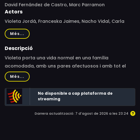
David Fernández de Castro, Marc Parramon
Actors
Violeta Jordá, Franceska Jaimes, Nacho Vidal, Carla
Delgado
Més...
Descripció
Violeta porta una vida normal en una família
acomodada, amb uns pares afectuosos i amb tot el
que el cor d'una noia de 11 anys podria desitjar. Però no
Més...
sempre va ser la bonica nena que és avui: va néixer nen.
Als 6 anys va desconcertar als seus pares (les famoses
No disponible a cap plataforma de
estrelles de cinema adult Nacho Vidal i Franceska
streaming
Jaimes) en dir-los que volia dir-se i vestir-se com una
Darrera actualització: 7 d'agost de 2026 a les 23:24
nena. Ells, després del xoc inicial, van decidir
acompanyar-la en el llarg i difícil camí que la portarà,
algun dia, a convertir-se en dona.