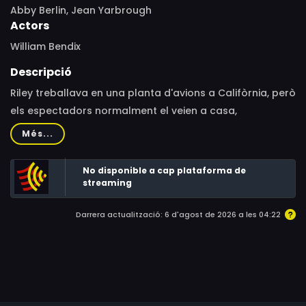
Abby Berlin, Jean Yarbrough
Actors
William Bendix
Descripció
Riley treballava en una planta d'avions a Califòrnia, però
els espectadors normalment el veien a casa,
interrompent alegrement la vida amb els seus
Més...
malapropismes i la intervenció inoportuna en problemes
menors.
No disponible a cap plataforma de
streaming
Darrera actualització: 6 d'agost de 2026 a les 04:22