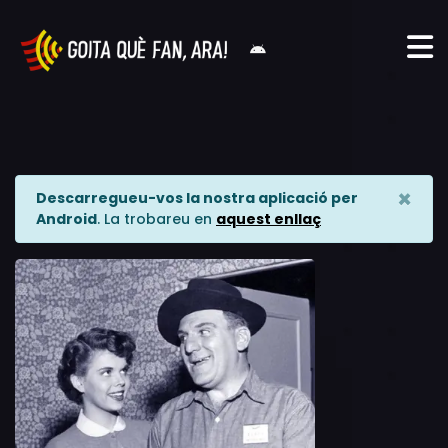
×
Descarregueu-vos la nostra aplicació per
Android
. La trobareu en
aquest enllaç