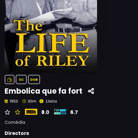
SC
DOB
Embolica que fa fort
Llista
1953
30m
8.0
6.7
Comèdia
Directors