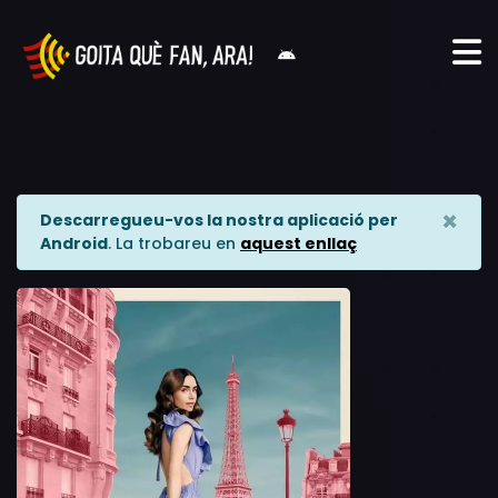
×
Descarregueu-vos la nostra aplicació per
Android
. La trobareu en
aquest enllaç