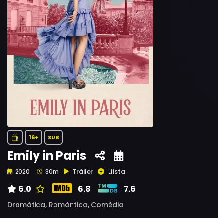
16+
SUB
Emily in Paris
Tràiler
Llista
2020
30m
6.0
6.8
7.6
Dramàtica,
Romàntica,
Comèdia