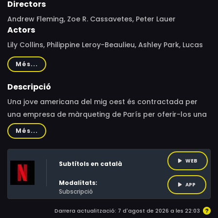
Directors
Andrew Fleming, Zoe R. Cassavetes, Peter Lauer
Actors
Lily Collins, Philippine Leroy-Beaulieu, Ashley Park, Lucas
Bravo, Samuel Arnold, Bruno Gouery, Minnie Driver,
Més...
Eugenio Franceschini, Lucien Laviscount, Camille Razat,
William Abadie
Descripció
Una jove americana del mig oest és contractada per
una empresa de màrqueting de París per oferir-los una
perspectiva americana sobre les coses. S'ha d'adaptar
Més...
a una cultura diferent mentre s'adapta als
desafiaments de la vida en una ciutat estrangera,
WEB
Subtítols en català
alhora que fa malabarismes amb la seva carrera, les
noves amistats i la vida amorosa.
Modalitats:
APP
Subscripció
Darrera actualització: 7 d'agost de 2026 a les 22:03