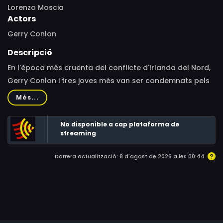
Lorenzo Moscia
Actors
Gerry Conlon
Descripció
En l'època més cruenta del conflicte d'Irlanda del Nord,
Gerry Conlon i tres joves més van ser condemnats pels
atemptats de Guilford en nom de l'IRA a cadena
Més...
perpètua. Eren irlandesos que havien anat a Anglaterra
a la recerca d'una vida millor, però van topar amb un
No disponible a cap plataforma de
sistema judicial injust i corrupte que necessitava caps
streaming
de turc.
Darrera actualització: 8 d'agost de 2026 a les 00:44