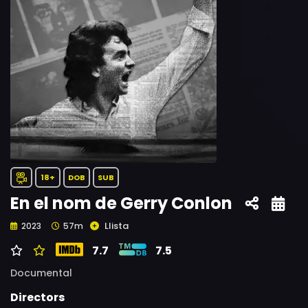
18+
DOB
SUB
En el nom de Gerry Conlon
Llista
2023
57m
7.7
7.5
Documental
Directors