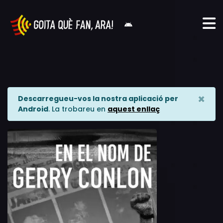
×
Descarregueu-vos la nostra aplicació per
Android
. La trobareu en
aquest enllaç