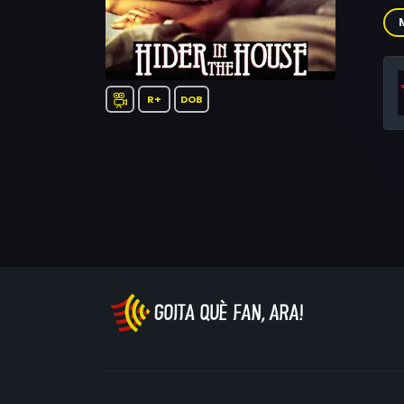
Glo
Bus
Rus
R+
DOB