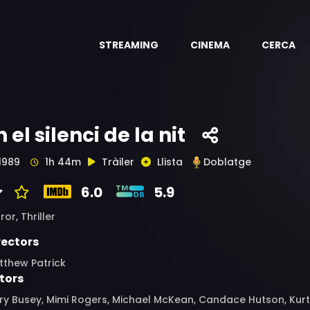
STREAMING
CINEMA
CERCA
n el silenci de la nit
1989
1h 44m
Tràiler
Llista
Doblatge
6.0
5.9
ror,
Thriller
rectors
tthew Patrick
tors
y Busey, Mimi Rogers, Michael McKean, Candace Hutson, Kurt C