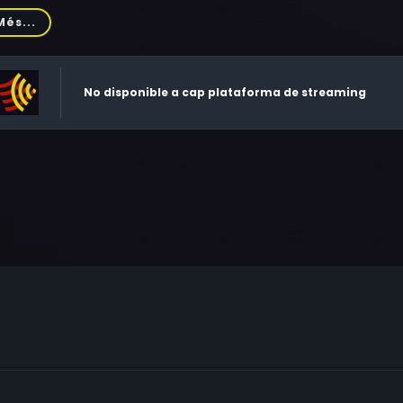
ver, Leonard Termo, Peter Henry Schroeder, Chuck Lafont, Joh
Més...
ey, Ryan Sheridan, Martin Goslins, Rebekka Armstrong, John D
sell Bobbitt, Michael Childers, Brian Krutoff, Michael Cutt
No disponible a cap plataforma de streaming