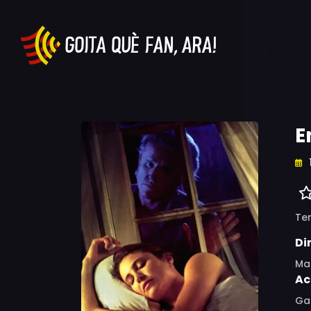
E
Ter
Di
Ma
Ac
Gar