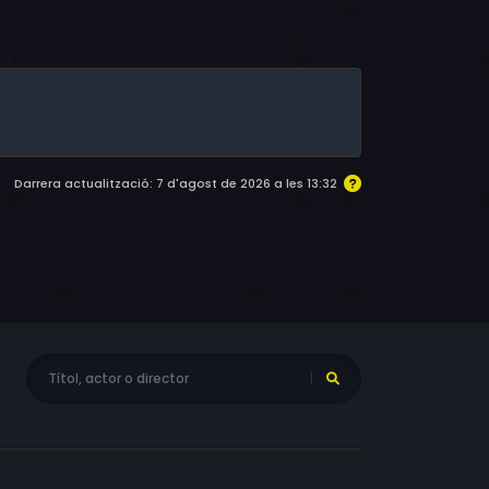
nny Green, Bob Neill, Carole King, Jake
el Regno, James C. Lewis, Christopher Cory,
Darrera actualització: 7 d'agost de 2026 a les 13:32