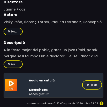
Directors
Jaume Picas
Actors
Vicky Peña, Llorenç Torres, Paquita Ferrándiz, Concepció
Arquimbau, Margarida Minguillón, Julián Navarro, Alfred
Més...
Lucchetti, Montserrat García Sagués, Jordi Torras,
Miquel Cors, Maife Gil, Marta Angelat, Aurora García,
Descripció
Josep Maria Domènech, Josep Minguell, Adolf Bras,
A la festa major del poble, garet, un jove tímid, pateix
Maria Rosa Raich, Joan Matas
perquè se li fa impossible declarar-li el seu amor a la
Cinta. Durant tota la nit ella balla amb d'altres joves. I
Més...
quan s'acaba la festa i es troben a soles, és ella qui li
declara el seu amor.
Àudio en català
WEB
Modalitats:
Accés gratuït
Darrera actualització: 10 d'agost de 2026 a les 22:02