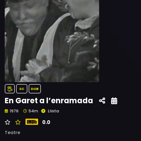
SC
DOB
En Garet a l’enramada
Llista
1976
54m
0.0
Teatre