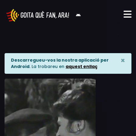
×
Descarregueu-vos la nostra aplicació per
Android
. La trobareu en
aquest enllaç