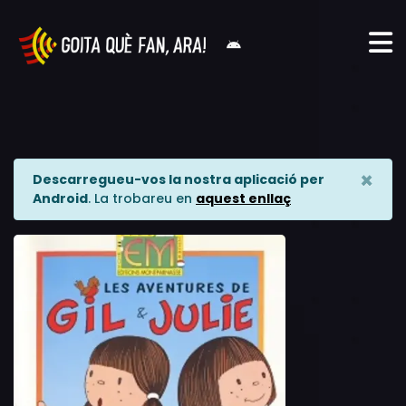
×
Descarregueu-vos la nostra aplicació per
Android
. La trobareu en
aquest enllaç