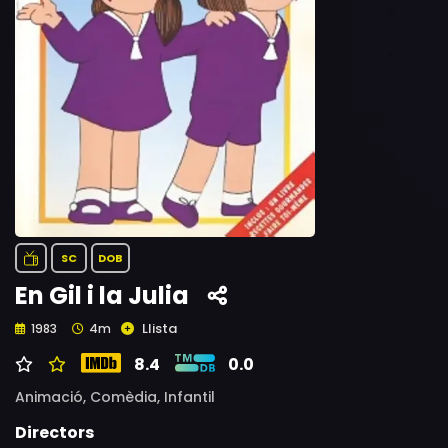
SC
DOB
En Gil i la Julia
Llista
1983
4m
8.4
0.0
Animació,
Comèdia,
Infantil
Directors